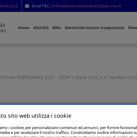
riali.an.it
Email PEC:
ordinedianconaemacerata@pec.cnpi.it
Home
Attività
Albo
Amministrazione trasparente
New
A TERRITORIALE 2025 - 2029Il 5 Marzo 2026, si e' insediato il Consiglio
to sito web utilizza i cookie
5
iamo i cookies per personalizzare contenuti ed annunci, per fornire funzional
media e per analizzare il nostro traffico. Condividiamo inoltre informazioni s
Mar