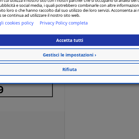
 cui utilizza il nostro sito con i nostri partner che si occupano di analisi dei 
ubblicità e social media, i quali potrebbero combinarle con altre informazion
2026
ito loro o che hanno raccolto dal suo utilizzo dei loro servizi. Acconsenta ai 
 se continua ad utilizzare il nostro sito web.
INSEDIAMENTO DEL CONSIGLIO DI
li cookies policy
Privacy Policy completa
Il 5 Marzo 2026, si e' insediato il
Industriali delle province di An
Accetta tutti
Composizione Consiglio di discip
Gestisci le impostazioni ›
Rifiuta