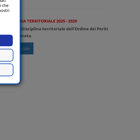
dati
i che
nostri
 DISCIPLINA TERRITORIALE 2025 - 2029
 Consiglio di Disciplina territoriale dell'Ordine dei Periti
cona e Macerata.
lina territoriale