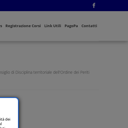
s
Registrazione Corsi
Link Utili
PagoPa
Contatti
 di Disciplina territoriale dell'Ordine dei Periti
ità dei
ul