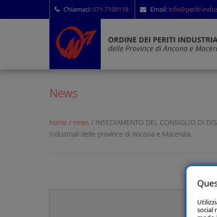
Chiamaci:
071-7108118
Email:
info@periti-indust
News
home
/
news
/ INSEDIAMENTO DEL CONSIGLIO DI DISCIPLIN
Industriali delle province di Ancona e Macerata.
Ques
Utilizz
social 