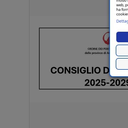
modo in
web, p
ha forn
cookies
Dettag